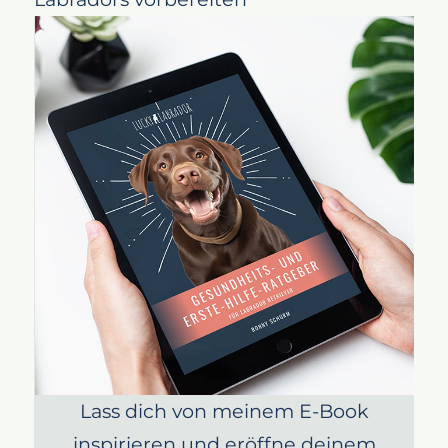
Den richtigen Platz für deinen
Labrador Welpen finden
Ausreichend Spielzeug für deinen
Labrador Welpen
Futter und Wassernapf für deinen
Labrador Welpen
Halsband, Leine und Co. für
deinen Labrador Welpen
Lass dich von meinem E-Book
inspirieren und eröffne deinem