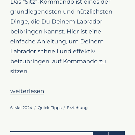
Das “Sitz”-Kommando ist eines der
grundlegendsten und nützlichsten
Dinge, die Du Deinem Labrador
beibringen kannst. Hier ist eine
einfache Anleitung, um Deinem
Labrador schnell und effektiv
beizubringen, auf Kommando zu
sitzen:
„Labrador Retriever sitzen lernen: Schnell u
weiterlesen
Veröffentlicht
Kategorien
Schlagwörter
6. Mai 2024
Quick-Tipps
Erziehung
am