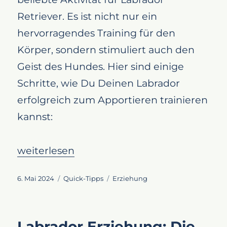
Retriever. Es ist nicht nur ein
hervorragendes Training für den
Körper, sondern stimuliert auch den
Geist des Hundes. Hier sind einige
Schritte, wie Du Deinen Labrador
erfolgreich zum Apportieren trainieren
kannst:
„Apportieren wie ein Profi: Trainiere Deinen
weiterlesen
Veröffentlicht
Kategorien
Schlagwörter
6. Mai 2024
Quick-Tipps
Erziehung
am
Labrador Erziehung: Die