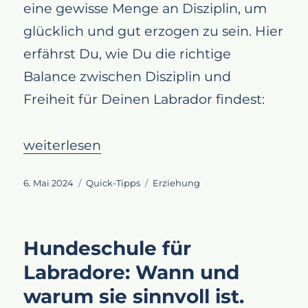
eine gewisse Menge an Disziplin, um
glücklich und gut erzogen zu sein. Hier
erfährst Du, wie Du die richtige
Balance zwischen Disziplin und
Freiheit für Deinen Labrador findest:
„Wie viel Disziplin braucht ein Labrador wir
weiterlesen
Veröffentlicht
Kategorien
Schlagwörter
6. Mai 2024
Quick-Tipps
Erziehung
am
Hundeschule für
Labradore: Wann und
warum sie sinnvoll ist.