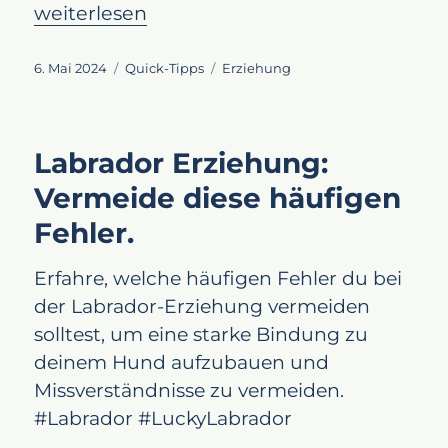
„Hundeschule für Labradore: Wann und waru
weiterlesen
Veröffentlicht
Kategorien
Schlagwörter
6. Mai 2024
Quick-Tipps
Erziehung
am
Labrador Erziehung:
Vermeide diese häufigen
Fehler.
Erfahre, welche häufigen Fehler du bei
der Labrador-Erziehung vermeiden
solltest, um eine starke Bindung zu
deinem Hund aufzubauen und
Missverständnisse zu vermeiden.
#Labrador #LuckyLabrador