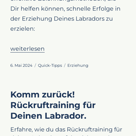
Dir helfen können, schnelle Erfolge in
der Erziehung Deines Labradors zu
erzielen:
„Labrador Erziehung: Die besten Belohnung
weiterlesen
Veröffentlicht
Kategorien
Schlagwörter
6. Mai 2024
Quick-Tipps
Erziehung
am
Komm zurück!
Rückruftraining für
Deinen Labrador.
Erfahre, wie du das Rückruftraining für