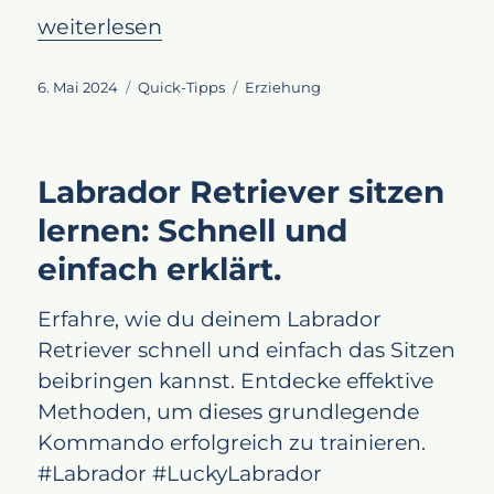
„Komm zurück! Rückruftraining für Deinen
weiterlesen
Veröffentlicht
Kategorien
Schlagwörter
6. Mai 2024
Quick-Tipps
Erziehung
am
Labrador Retriever sitzen
lernen: Schnell und
einfach erklärt.
Erfahre, wie du deinem Labrador
Retriever schnell und einfach das Sitzen
beibringen kannst. Entdecke effektive
Methoden, um dieses grundlegende
Kommando erfolgreich zu trainieren.
#Labrador #LuckyLabrador