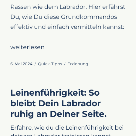
Rassen wie dem Labrador. Hier erfährst
Du, wie Du diese Grundkommandos
effektiv und einfach vermitteln kannst:
„Platz und Bleib: Grundkommandos leicht
weiterlesen
Veröffentlicht
Kategorien
Schlagwörter
6. Mai 2024
Quick-Tipps
Erziehung
am
Leinenführigkeit: So
bleibt Dein Labrador
ruhig an Deiner Seite.
Erfahre, wie du die Leinenführigkeit bei