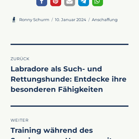
Autor
Veröffentlicht
Kategorien
Ronny Schurm
10. Januar 2024
Anschaffung
am
Beitragsnavigation
ZURÜCK
Labradore als Such- und
Vorheriger
Rettungshunde: Entdecke ihre
Beitrag:
besonderen Fähigkeiten
WEITER
Training während des
Nächster