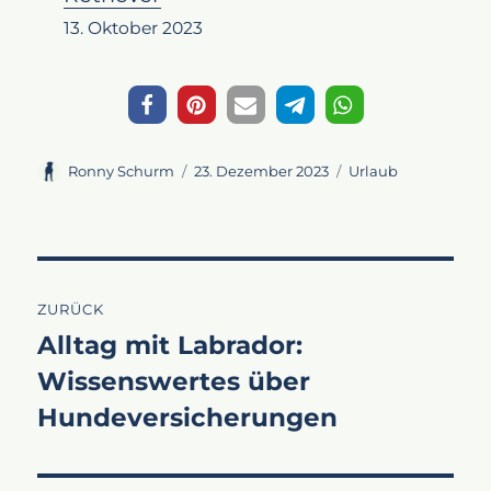
13. Oktober 2023
Autor
Veröffentlicht
Kategorien
Ronny Schurm
23. Dezember 2023
Urlaub
am
Beitragsnavigation
ZURÜCK
Alltag mit Labrador:
Vorheriger
Wissenswertes über
Beitrag:
Hundeversicherungen