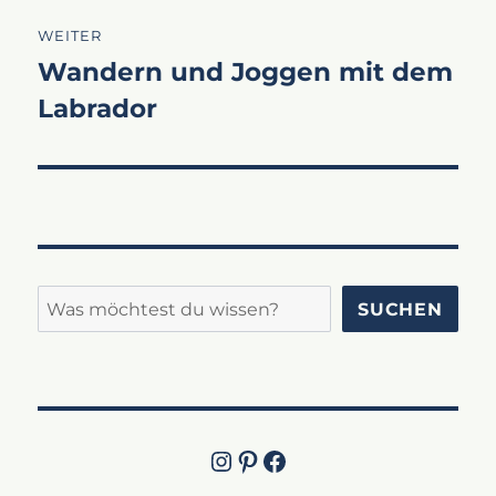
WEITER
Wandern und Joggen mit dem
Nächster
Labrador
Beitrag:
Suchen
SUCHEN
Instagram
Pinterest
Jetzt die Facebook-Fanpage von Lucky Labrador besuchen!