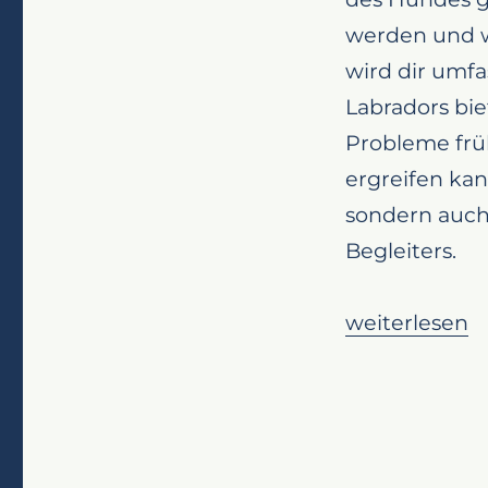
werden und w
wird dir umf
Labradors bie
Probleme fr
ergreifen kan
sondern auch
Begleiters.
„Ohrenpflege
weiterlesen