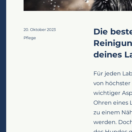
Die best
Veröffentlicht
20. Oktober 2023
am
Kategorien
Pflege
Reinigun
deines L
Für jeden Lab
von höchster 
wichtiger Asp
Ohren eines L
zu einem Näh
werden. Doch
des Hundes ge