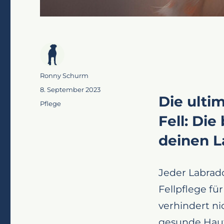
Autor
Ronny Schurm
Veröffentlicht
8. September 2023
Die ulti
am
Kategorien
Pflege
Fell: Die
deinen L
Jeder Labrado
Fellpflege fü
verhindert ni
gesunde Haut,