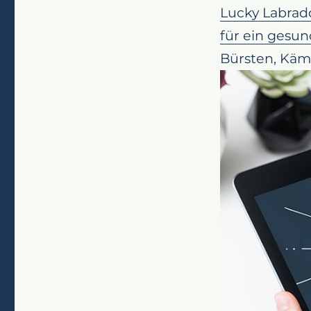
Lucky Labrad
und Tools für
für ein gesu
Warum Fell
Bürsten, Käm
Die Doppel
Entwirrend
Bürsten für
DeShedding
Kämme für
Badewerkz
DIY Pflege-
Pflegetipp
Fazit