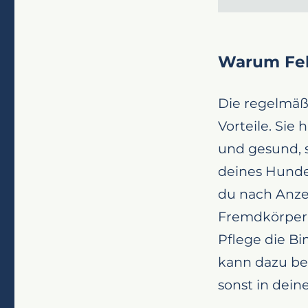
Warum Fell
Die regelmäßi
Vorteile. Sie 
und gesund, s
deines Hunde
du nach Anze
Fremdkörpern
Pflege die B
kann dazu bei
sonst in dei