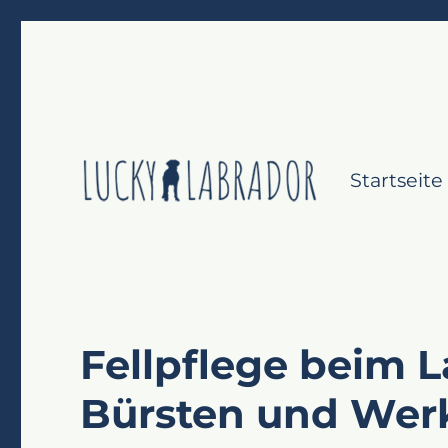
Startseite
Labrador Retriever gesund & glücklich
Lucky Labrador
Fellpflege beim L
Bürsten und Wer