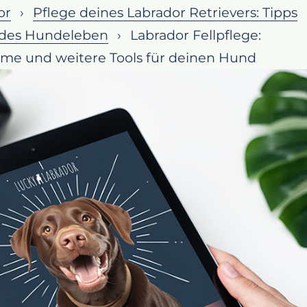
or
Pflege deines Labrador Retrievers: Tipps
 deinen Labrador!
ndes Hundeleben
Labrador Fellpflege:
pflege beim Labrador so wichtig ist
me und weitere Tools für deinen Hund
schicht des Labrador Fells
e Bürsten für deinen Labrador
 die Fell-Oberfläche
-Tools für Labradore
 Labradore
euge für Labradore
Tools für Labradore
s für Labradore