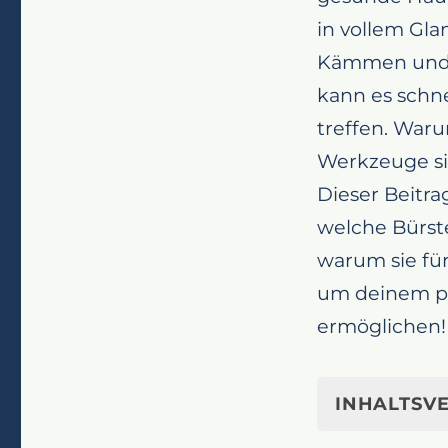
in vollem Gla
Kämmen und 
kann es schne
treffen. Waru
Werkzeuge sin
Dieser Beitrag
welche Bürste
warum sie für
um deinem pe
ermöglichen!
INHALTSVE
Die ultimativ