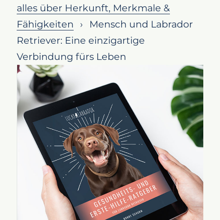
alles über Herkunft, Merkmale &
Eine Reise in die Welt der Bindung
Fähigkeiten
Mensch und Labrador
Warum der Labrador Retriever?
Retriever: Eine einzigartige
Verstehen der Rasse
Verbindung fürs Leben
Die Entstehung der Bindung:
Vom Welpen bis zum
erwachsenen Labrador
Bindung und ihre Auswirkungen
auf die Gesundheit
Tipps zur Stärkung der Bindung
Fazit