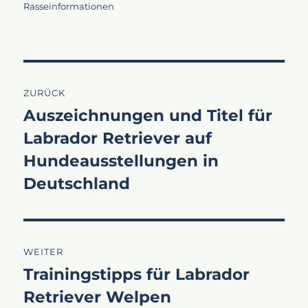
am
Rasseinformationen
Beitragsnavigation
ZURÜCK
Auszeichnungen und Titel für
Vorheriger
Labrador Retriever auf
Beitrag:
Hundeausstellungen in
Deutschland
WEITER
Trainingstipps für Labrador
Nächster
Retriever Welpen
Beitrag: