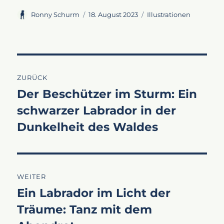
Autor
Veröffentlicht
Kategorien
Ronny Schurm
18. August 2023
Illustrationen
am
Beitragsnavigation
ZURÜCK
Der Beschützer im Sturm: Ein
Vorheriger
schwarzer Labrador in der
Beitrag:
Dunkelheit des Waldes
WEITER
Ein Labrador im Licht der
Nächster
Träume: Tanz mit dem
Beitrag: