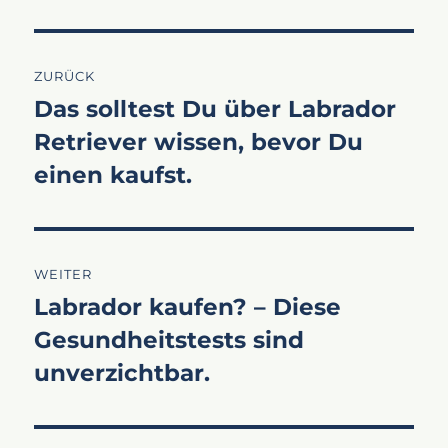
Beitragsnavigation
ZURÜCK
Das solltest Du über Labrador
Vorheriger
Retriever wissen, bevor Du
Beitrag:
einen kaufst.
WEITER
Labrador kaufen? – Diese
Nächster
Gesundheitstests sind
Beitrag:
unverzichtbar.