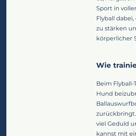
Sport in vol
Flyball dabei
zu stärken u
körperlicher 
Wie traini
Beim Flyball-
Hund beizubri
Ballauswurfb
zurückbringt.
viel Geduld u
kannst mit e