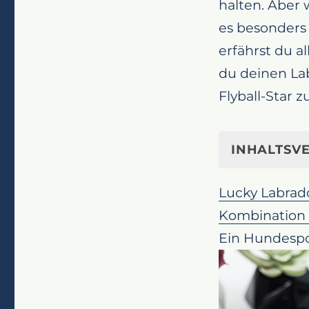
halten. Aber 
es besonders 
erfährst du a
du deinen Lab
Flyball-Star 
INHALTSVE
Flyball: Ein 
Lucky Labrad
Retrievers
Kombination 
Was ist Fly
Ein Hundespo
Warum ist F
Wie trainie
Wo kann ic