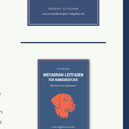
n
n
u