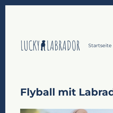
Startseite
Labrador Retriever gesund & glücklich
Lucky Labrador
Flyball mit Labra