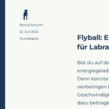
Autor
Ronny Schurm
Veröffentlicht
22. Juli 2023
Flyball:
am
Kategorien
Hundesport
für Labr
Bist du auf d
energiegelade
Dann könnte F
vierbeinigen
Geschwindigk
dazu beitrage