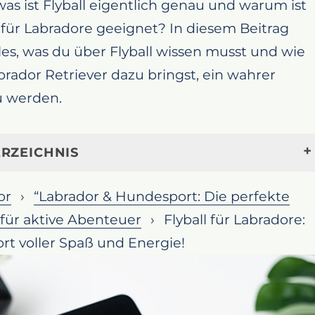
was ist Flyball eigentlich genau und warum ist
für Labradore geeignet? In diesem Beitrag
lles, was du über Flyball wissen musst und wie
rador Retriever dazu bringst, ein wahrer
zu werden.
RZEICHNIS
unterhaltsamer Hundesport für Labrador
or
“Labrador & Hundesport: Die perfekte
für aktive Abenteuer
Flyball für Labradore:
ball?
rt voller Spaß und Energie!
lyball gut für Labradore?
re ich meinen Labrador für Flyball?
h Flyball mit meinem Labrador spielen?