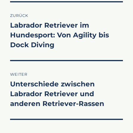
Beitragsnavigation
ZURÜCK
Labrador Retriever im
Vorheriger
Hundesport: Von Agility bis
Beitrag:
Dock Diving
WEITER
Unterschiede zwischen
Nächster
Labrador Retriever und
Beitrag:
anderen Retriever-Rassen