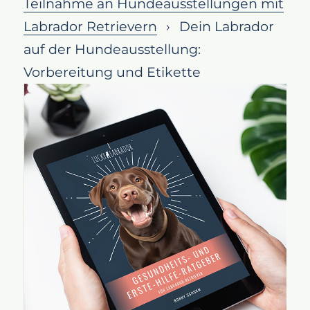
Teilnahme an Hundeausstellungen mit
vorbereitest
Labrador Retrievern
Dein Labrador
Grundlegendes
auf der Hundeausstellung:
Verhaltenstraining
Vorbereitung und Etikette
Gehorsam ist essentiell
Ringtraining
Konditionierung und Fellpflege
Optimale Kondition
Fellpflege
Sozialisation und
Umgebungsgewöhnung
Gewöhnung an
Menschenmengen
Umgang mit anderen Hunden