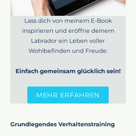
Ausstellungsetikette und -regeln
Kenntnis der
Ausstellungsregeln
Lass dich von meinem E-Book
Verhaltensregeln
inspirieren und eröffne deinem
Am Tag der Ausstellung
Labrador ein Leben voller
Vorbereitung und Präsentation
Wohlbefinden und Freude.
Umgang mit Ergebnissen
Fazit
Einfach gemeinsam glücklich sein!
MEHR ERFAHREN
Grundlegendes Verhaltenstraining