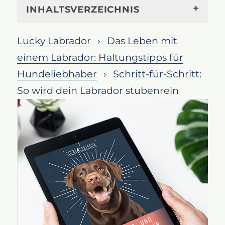
INHALTSVERZEICHNIS
Die besten Strategien zur
Lucky Labrador
Das Leben mit
Stubenreinheitserziehung deines
einem Labrador: Haltungstipps für
Labrador Retrievers
Hundeliebhaber
Schritt-für-Schritt:
Die Bedeutung der
So wird dein Labrador stubenrein
Stubenreinheit
Die Grundlagen der
Stubenreinheit
Konsistenz ist der Schlüssel
Die Verwendung von Hilfsmitteln
Die Verwendung von
Belohnungen
Was tun bei Unfällen?