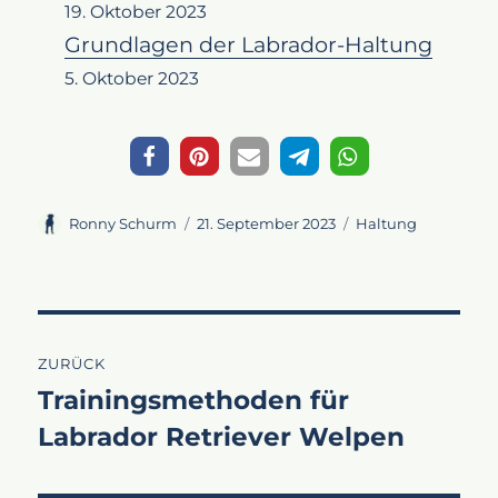
19. Oktober 2023
Grundlagen der Labrador-Haltung
5. Oktober 2023
Autor
Veröffentlicht
Kategorien
Ronny Schurm
21. September 2023
Haltung
am
Beitragsnavigation
ZURÜCK
Trainingsmethoden für
Vorheriger
Labrador Retriever Welpen
Beitrag: