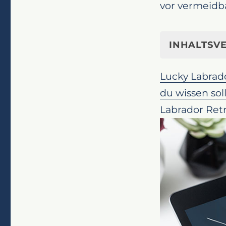
vor vermeidba
INHALTSVE
Sorge vorbeu
Lucky Labrad
Impfungen fü
du wissen sol
Die Bedeut
Labrador Retr
deinen Lab
Wahl des ri
Impfprogr
Schutz vor
Gesunde E
Zahngesun
Wichtigke