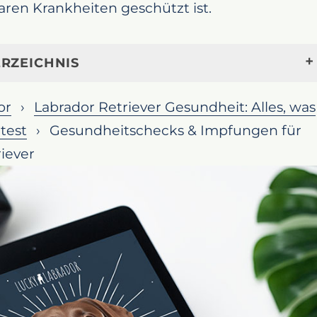
ren Krankheiten geschützt ist.
RZEICHNIS
gend für deinen Labrador: Tierarztbesuche un
or
Labrador Retriever Gesundheit: Alles, was
r ein langes, gesundes Leben
ltest
Gesundheitschecks & Impfungen für
ung von präventiven Gesundheitschecks für
iever
rador
chtigen Tierarztes
amm für Labradore
 Parasiten
rnährung und Gewichtskontrolle
dheit
it regelmäßiger Bewegung