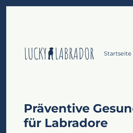
Startseite
Labrador Retriever gesund & glücklich
Lucky Labrador
Präventive Ges
für Labradore