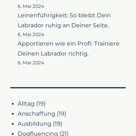
6. Mai 2024
Leinenführigkeit: So bleibt Dein
Labrador ruhig an Deiner Seite.
6. Mai 2024
Apportieren wie ein Profi: Trainiere
Deinen Labrador richtig.
6. Mai 2024
Alltag
(19)
Anschaffung
(19)
Ausbildung
(19)
Dogfluencing
(21)