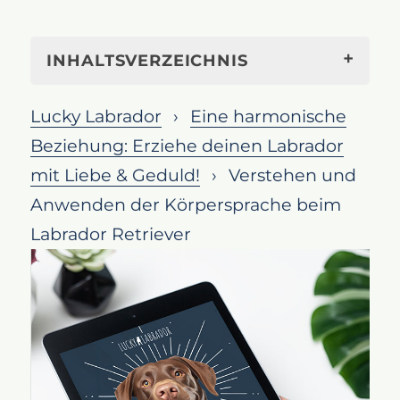
INHALTSVERZEICHNIS
Die richtige Kommunikation mit
Lucky Labrador
Eine harmonische
deinem Labrador Retriever:
Beziehung: Erziehe deinen Labrador
Körpersprache und Stimme
mit Liebe & Geduld!
Verstehen und
Verstehen der Körpersprache
Anwenden der Körpersprache beim
deines Labradors
Labrador Retriever
Dein Labrador achtet auf deine
Körpersprache
Die Bedeutung deiner Stimme
für die Kommunikation mit
deinem Labrador
Training und Konsistenz bei der