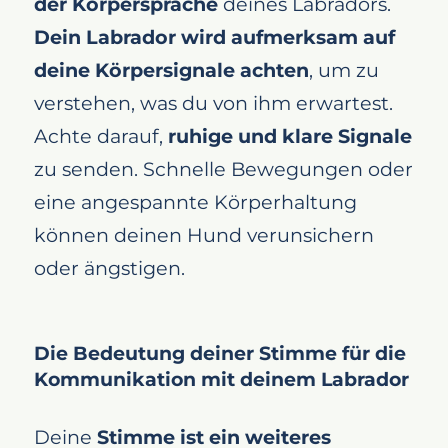
der Körpersprache
deines Labradors.
Dein Labrador wird aufmerksam auf
deine Körpersignale achten
, um zu
verstehen, was du von ihm erwartest.
Achte darauf,
ruhige und klare Signale
zu senden. Schnelle Bewegungen oder
eine angespannte Körperhaltung
können deinen Hund verunsichern
oder ängstigen.
Die Bedeutung deiner Stimme für die
Kommunikation mit deinem Labrador
Deine
Stimme ist ein weiteres