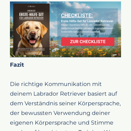
Fazit
Die richtige Kommunikation mit
deinem Labrador Retriever basiert auf
dem Verständnis seiner Körpersprache,
der bewussten Verwendung deiner
eigenen Körpersprache und Stimme