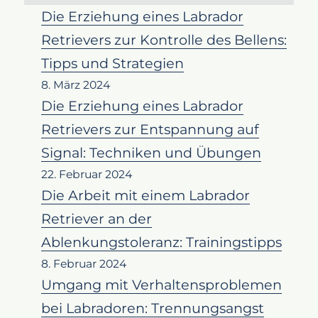
Die Erziehung eines Labrador
Retrievers zur Kontrolle des Bellens:
Tipps und Strategien
8. März 2024
Die Erziehung eines Labrador
Retrievers zur Entspannung auf
Signal: Techniken und Übungen
22. Februar 2024
Die Arbeit mit einem Labrador
Retriever an der
Ablenkungstoleranz: Trainingstipps
8. Februar 2024
Umgang mit Verhaltensproblemen
bei Labradoren: Trennungsangst