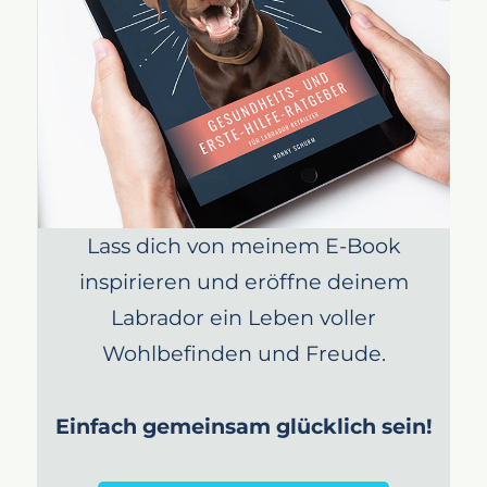
Kommunikation mit deinem
Labrador
Lass dich von meinem E-Book
inspirieren und eröffne deinem
Labrador ein Leben voller
Wohlbefinden und Freude.
Einfach gemeinsam glücklich sein!