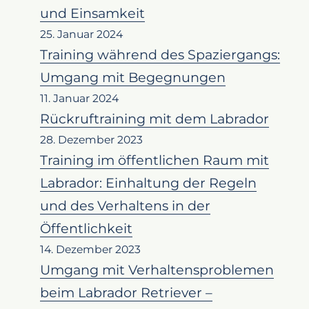
und Einsamkeit
25. Januar 2024
Training während des Spaziergangs:
Umgang mit Begegnungen
11. Januar 2024
Rückruftraining mit dem Labrador
28. Dezember 2023
Training im öffentlichen Raum mit
Labrador: Einhaltung der Regeln
und des Verhaltens in der
Öffentlichkeit
14. Dezember 2023
Umgang mit Verhaltensproblemen
beim Labrador Retriever –