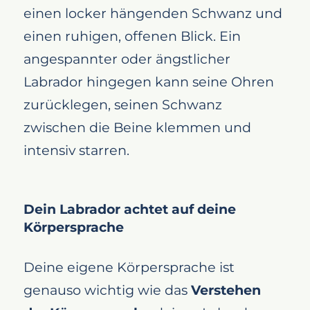
einen locker hängenden Schwanz und
einen ruhigen, offenen Blick. Ein
angespannter oder ängstlicher
Labrador hingegen kann seine Ohren
zurücklegen, seinen Schwanz
zwischen die Beine klemmen und
intensiv starren.
Dein Labrador achtet auf deine
Körpersprache
Deine eigene Körpersprache ist
genauso wichtig wie das
Verstehen