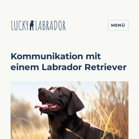
MENÜ
Lucky Labrador
Kommunikation mit
einem Labrador Retriever