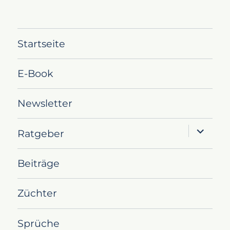
Startseite
E-Book
Newsletter
Unterme
Ratgeber
öffnen
Beiträge
Züchter
Sprüche