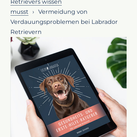
Retrievers wissen
Gesundes Gewicht erhalten
musst
Vermeidung von
Vorsicht bei der Futterumstellung
Verdauungsproblemen bei Labrador
Prävention von Parasiten
Retrievern
Umgang mit empfindlichem
Magen
Fazit