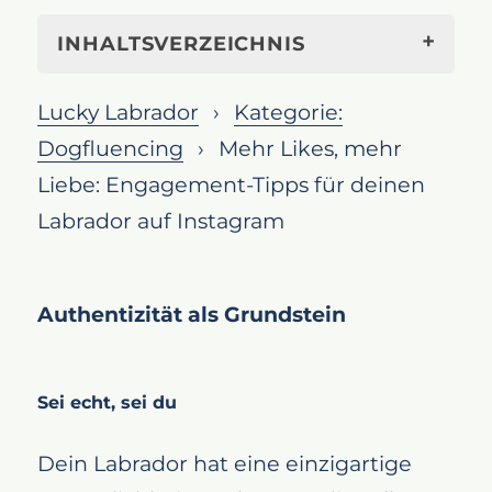
INHALTSVERZEICHNIS
Steigere die Bindung: Wie du mit
Lucky Labrador
Kategorie:
deinem Labrador Instagram
Dogfluencing
Mehr Likes, mehr
unsicher machst
Liebe: Engagement-Tipps für deinen
Authentizität als Grundstein
Labrador auf Instagram
Sei echt, sei du
Regelmäßige Interaktion fördern
Aktive Teilnahme ist der
Authentizität als Grundstein
Schlüssel
Engagement durch Geschichten
Sei echt, sei du
und Umfragen
Nutze Instagram Stories und
Dein Labrador hat eine einzigartige
Umfragen