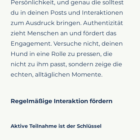
Persönlichkeit, und genau die solltest
Hashtags und Kooperationen
du in deinen Posts und Interaktionen
nutzen
zum Ausdruck bringen. Authentizität
Die Macht der Vernetzung
zieht Menschen an und fördert das
Qualität über Quantität
Engagement. Versuche nicht, deinen
Inhalte, die berühren und
Hund in eine Rolle zu pressen, die
unterhalten
nicht zu ihm passt, sondern zeige die
Fazit
echten, alltäglichen Momente.
Regelmäßige Interaktion fördern
Aktive Teilnahme ist der Schlüssel