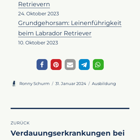
Retrievern
24. Oktober 2023
Grundgehorsam: Leinenführigkeit
beim Labrador Retriever
10. Oktober 2023
Autor
Veröffentlicht
Kategorien
Ronny Schurm
31. Januar 2024
Ausbildung
am
Beitragsnavigation
ZURÜCK
Verdauungserkrankungen bei
Vorheriger