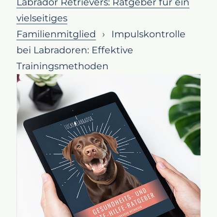
Labrador Retrievers: Ratgeber für ein
Bedeutung der Impulskontrolle
vielseitiges
Warum ist Impulskontrolle
Familienmitglied
Impulskontrolle
wichtig?
bei Labradoren: Effektive
Grundlagen des Ruhe- und
Trainingsmethoden
Entspannungstrainings
Schaffung eines ruhigen
Umfelds
Training von “Ruhe”
Kommandos
Impulskontrolle üben
“Warten” lernen
Spiele zur Förderung der
Impulskontrolle
Integration in den Alltag