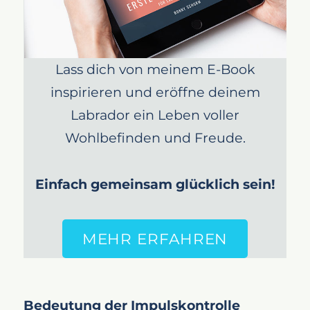
Konsistenz und Geduld
Alltägliche Situationen nutzen
Fazit
Lass dich von meinem E-Book
inspirieren und eröffne deinem
Labrador ein Leben voller
Wohlbefinden und Freude.
Einfach gemeinsam glücklich sein!
MEHR ERFAHREN
Bedeutung der Impulskontrolle